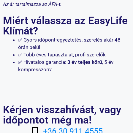
Az ár tartalmazza az ÁFA-t.
Miért válassza az EasyLife
Klímát?
✅ Gyors időpont-egyeztetés, szerelés akár 48
órán belül
✅ Több éves tapasztalat, profi szerelők
✅ Hivatalos garancia:
3 év teljes körű
, 5 év
kompresszorra
Kérjen visszahívást, vagy
időpontot még ma!
+36 30 911 4555