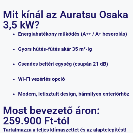
Mit kínál az Auratsu Osaka
3,5 kW?
Energiahatékony működés (A++ / A+ besorolás)
Gyors hűtés-fűtés akár 35 m²-ig
Csendes beltéri egység (csupán 21 dB)
Wi-Fi vezérlés opció
Modern, letisztult design, bármilyen enteriőrhöz
Most bevezető áron:
259.900 Ft-tól
Tartalmazza a teljes klímaszettet és az alaptelepítést!