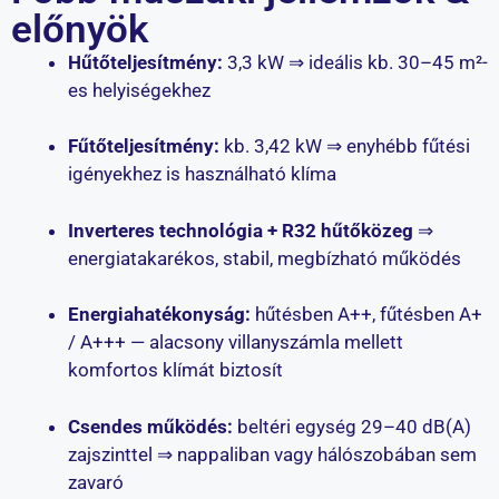
előnyök
Hűtőteljesítmény:
3,3 kW ⇒ ideális kb. 30–45 m²-
es helyiségekhez
Fűtőteljesítmény:
kb. 3,42 kW ⇒ enyhébb fűtési
igényekhez is használható klíma
Inverteres technológia + R32 hűtőközeg
⇒
energiatakarékos, stabil, megbízható működés
Energiahatékonyság:
hűtésben A++, fűtésben A+
/ A+++ — alacsony villanyszámla mellett
komfortos klímát biztosít
Csendes működés:
beltéri egység 29–40 dB(A)
zajszinttel ⇒ nappaliban vagy hálószobában sem
zavaró