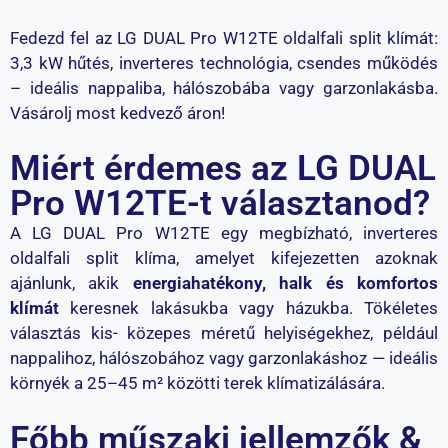
Fedezd fel az LG DUAL Pro W12TE oldalfali split klímát:
3,3 kW hűtés, inverteres technológia, csendes működés
– ideális nappaliba, hálószobába vagy garzonlakásba.
Vásárolj most kedvező áron!
Miért érdemes az LG DUAL
Pro W12TE-t választanod?
A LG DUAL Pro W12TE egy megbízható, inverteres
oldalfali split klíma, amelyet kifejezetten azoknak
ajánlunk, akik
energiahatékony, halk és komfortos
klímát
keresnek lakásukba vagy házukba. Tökéletes
választás kis- közepes méretű helyiségekhez, például
nappalihoz, hálószobához vagy garzonlakáshoz — ideális
környék a 25–45 m² közötti terek klímatizálására.
Főbb műszaki jellemzők &